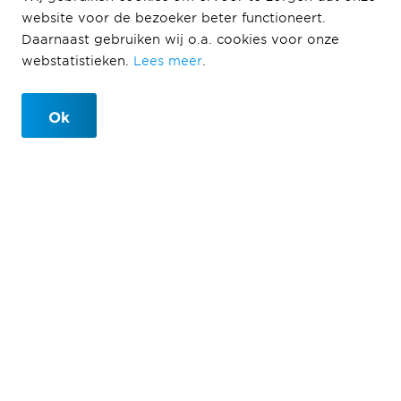
website voor de bezoeker beter functioneert.
Daarnaast gebruiken wij o.a. cookies voor onze
webstatistieken.
Lees meer
.
Ok
Veiligheid
Veiligheid. Altijd.
Overal. Iedereen.
Dagelijks werken we met onze collega's aan
uitdagende projecten. Daar zijn we trots op! Maar ons
werk kent ook risico's, omstandigheden die van dag
tot dag veranderen en tijdsdruk. Onze mensen en
partners moeten hun werk altijd veilig kunnen doen.
Daardoor gaan zij 's morgens gezond naar hun werk