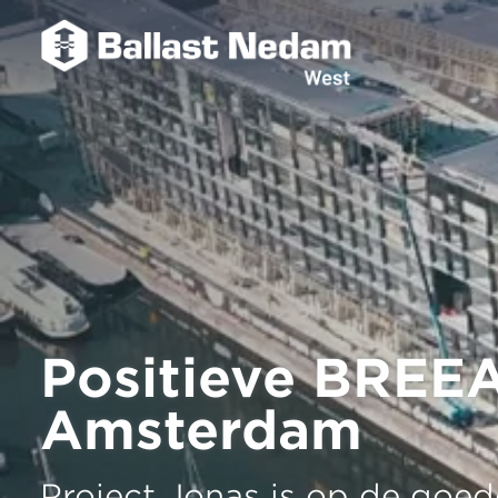
Positieve BREEA
Amsterdam
Project Jonas is op de goe