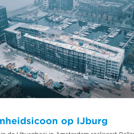
mheidsicoon op IJburg
 in de IJburgbaai in Amsterdam realiseert Ball