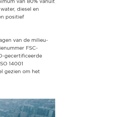
inimum van 80% vanuit
ater, diesel en
n positief
agen van de milieu-
ntienummer FSC-
-gecertificeerde
 ISO 14001
el gezien om het