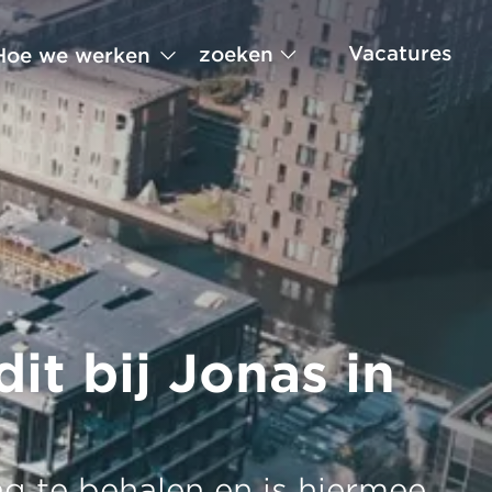
Vacatures
zoeken
Hoe we werken
t bij Jonas in
 te behalen en is hiermee