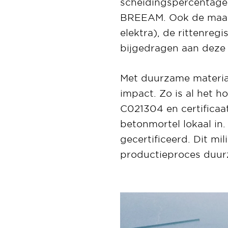
scheidingspercentage
BREEAM. Ook de maande
elektra), de rittenreg
bijgedragen aan dez
Met duurzame materiaa
impact. Zo is al het 
C021304 en certifica
betonmortel lokaal in
gecertificeerd. Dit m
productieproces duurz