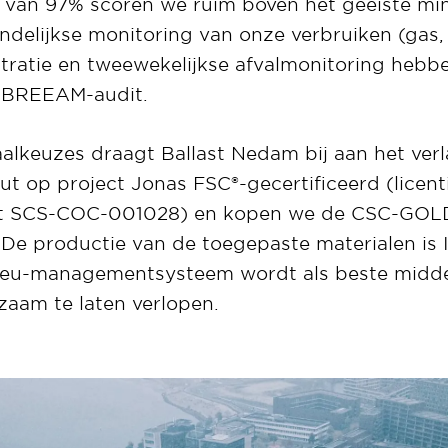
 van 97% scoren we ruim boven het geëiste m
lijkse monitoring van onze verbruiken (gas, w
istratie en tweewekelijkse afvalmonitoring hebbe
e BREEAM-audit.
lkeuzes draagt Ballast Nedam bij aan het verl
hout op project Jonas FSC®-gecertificeerd (lice
at SCS-COC-001028) en kopen we de CSC-GOLD
. De productie van de toegepaste materialen is
ilieu-managementsysteem wordt als beste midd
aam te laten verlopen.