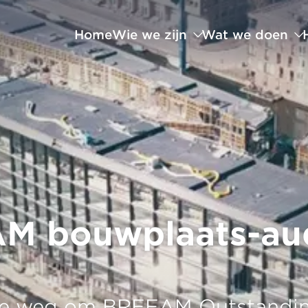
Home
Wie we zijn
Wat we doen
M bouwplaats-audi
de weg om BREEAM Outstanding