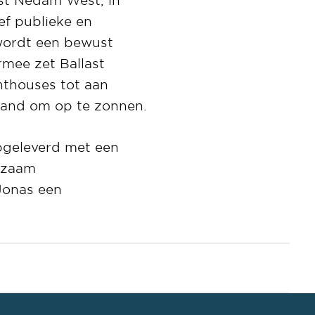
ef publieke en
 wordt een bewust
mee zet Ballast
thouses tot aan
rand om op te zonnen.
pgeleverd met een
rzaam
 Jonas een