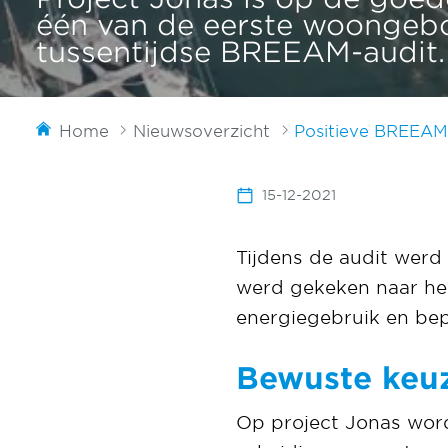
één van de eerste woongebou
tussentijdse BREEAM-audit.
Home
Nieuwsoverzicht
Positieve BREEAM 
15-12-2021
Tijdens de audit werd
werd gekeken naar he
energiegebruik en bep
Bewuste keu
Op project Jonas word