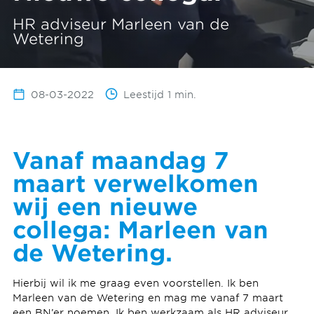
HR adviseur Marleen van de
Wetering
08-03-2022
Leestijd 1 min.
Vanaf maandag 7
maart verwelkomen
wij een nieuwe
collega: Marleen van
de Wetering.
Hierbij wil ik me graag even voorstellen. Ik ben
Marleen van de Wetering en mag me vanaf 7 maart
een BN’er noemen. Ik ben werkzaam als HR adviseur