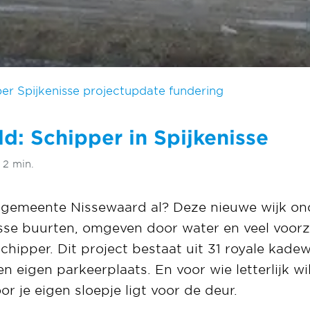
er Spijkenisse projectupdate fundering
ld: Schipper in Spijkenisse
 2 min.
e gemeente Nissewaard al? Deze nieuwe wijk on
sse buurten, omgeven door water en veel voorzi
chipper. Dit project bestaat uit 31 royale kad
 eigen parkeerplaats. En voor wie letterlijk w
or je eigen sloepje ligt voor de deur.