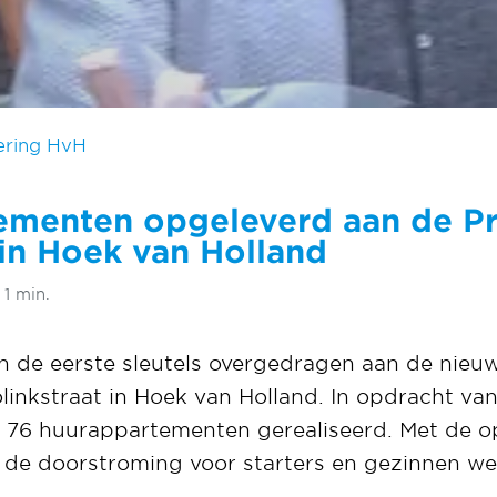
ering HvH
ementen opgeleverd aan de Pr
 in Hoek van Holland
 1 min.
n de eerste sleutels overgedragen aan de nie
Jolinkstraat in Hoek van Holland. In opdracht
 76 huurappartementen gerealiseerd. Met de o
de doorstroming voor starters en gezinnen we