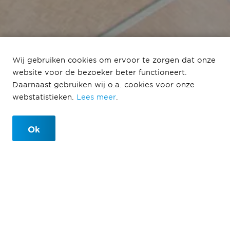
Wij gebruiken cookies om ervoor te zorgen dat onze
website voor de bezoeker beter functioneert.
De Haven – Schoener
Daarnaast gebruiken wij o.a. cookies voor onze
webstatistieken.
Lees meer
.
Spijkenisse
Ok
De Haven - Schoener
Spijkenisse
2020-2021
Ballast Nedam Development