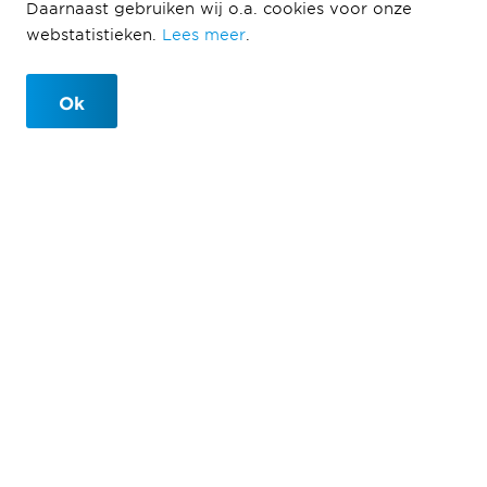
Jonas
Daarnaast gebruiken wij o.a. cookies voor onze
webstatistieken.
Lees meer
.
Amsterdam
Ok
Jonas
Amsterdam
2020
Een indrukwekkend project in de Amsterdamse
IJburgbaai Met het project ‘Jonas’ in de IJburgbaai
gaat Ballast Nedam West, in opdracht van Amvest,
zorgen voor de realisatie van 273 huur- en
koopwoningen: een indrukwekkend project op een
mooie plek in de stad.