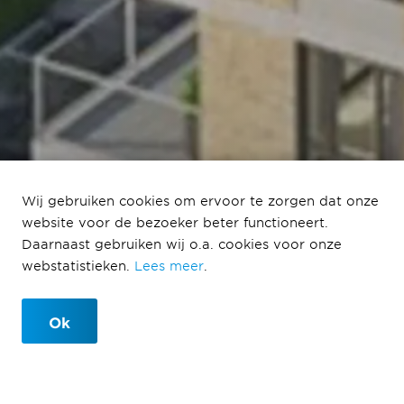
Juliana van
Wij gebruiken cookies om ervoor te zorgen dat onze
website voor de bezoeker beter functioneert.
Stolberglaan
Daarnaast gebruiken wij o.a. cookies voor onze
webstatistieken.
Lees meer
.
Den Haag
Ok