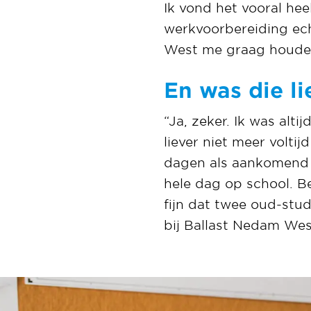
Ik vond het vooral hee
werkvoorbereiding ech
West me graag houden
En was die l
“Ja, zeker. Ik was alt
liever niet meer voltij
dagen als aankomend w
hele dag op school. Be
fijn dat twee oud-stu
bij Ballast Nedam We