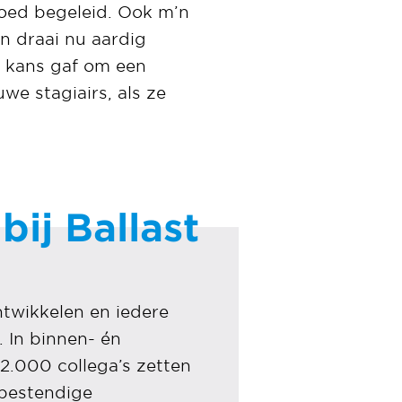
l goed begeleid. Ook m’n
n draai nu aardig
e kans gaf om een
we stagiairs, als ze
ij Ballast
ontwikkelen en iedere
 In binnen- én
2.000 collega’s zetten
tbestendige