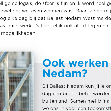
llige collega’s, de sfeer is fijn en ik word hee
oewel het wel even wennen was. Maar ik heb mij
og elke dag blij dat Ballast Nedam West me d
st mijn werk. Dat vertel ik ook altijd tegen nieu
 mogelijkheden.”
Ook werken b
Nedam?
Bij Ballast Nedam kun jij je 
dag een beetje beter worden.
buitenland. S
amen met bijna 
we ons in voor een toekoms