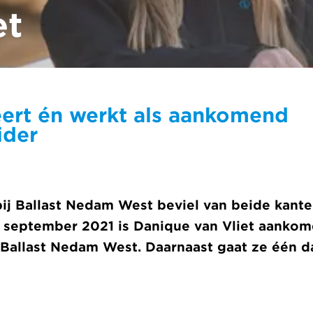
et
ert én werkt als aankomend
ider
ij Ballast Nedam West beviel van beide kante
ds september 2021 is Danique van Vliet aanko
 Ballast Nedam West. Daarnaast gaat ze één d