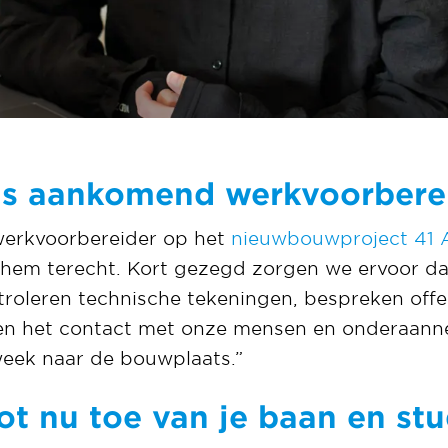
ls aankomend werkvoorbere
werkvoorbereider op het
nieuwbouwproject 41
j hem terecht. Kort gezegd zorgen we ervoor dat
troleren technische tekeningen, bespreken offe
en het contact met onze mensen en onderaan
week naar de bouwplaats.”
ot nu toe van je baan en stu